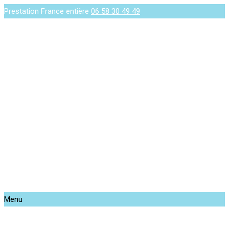
Prestation France entière
06 58 30 49 49
Menu