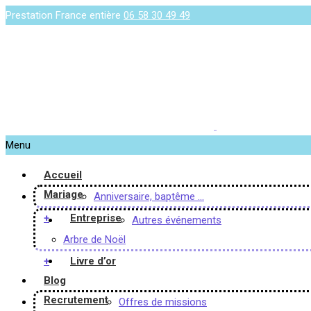
Prestation France entière
06 58 30 49 49
Menu
Accueil
Mariage
Anniversaire, baptême …
+
Entreprise
Autres événements
Arbre de Noël
+
Livre d’or
Blog
Recrutement
Offres de missions