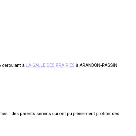
e déroulant à
LA SALLE DES PRAIRIES
à ARANDON-PASSIN
ifiés… des parents sereins qui ont pu pleinement profiter des