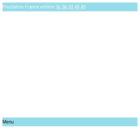
Prestation France entière
06 58 30 49 49
Menu