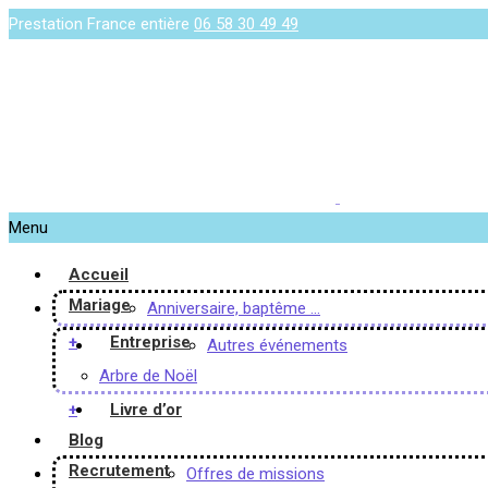
Prestation France entière
06 58 30 49 49
Menu
Accueil
Mariage
Anniversaire, baptême …
+
Entreprise
Autres événements
Arbre de Noël
+
Livre d’or
Blog
Recrutement
Offres de missions