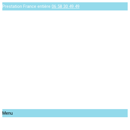
Prestation France entière
06 58 30 49 49
Menu