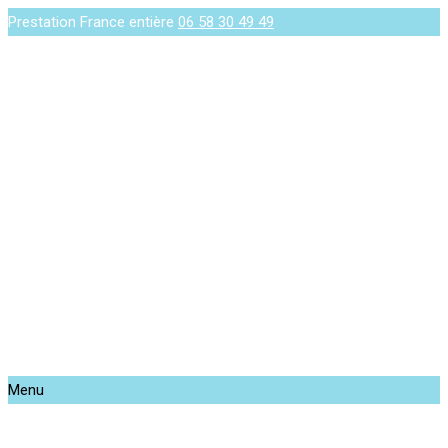
Prestation France entière
06 58 30 49 49
Menu