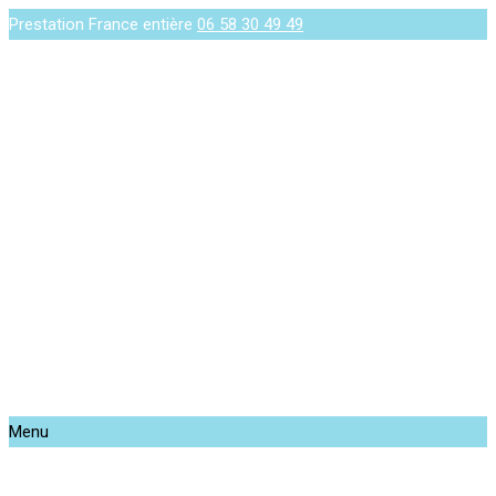
Prestation France entière
06 58 30 49 49
Menu