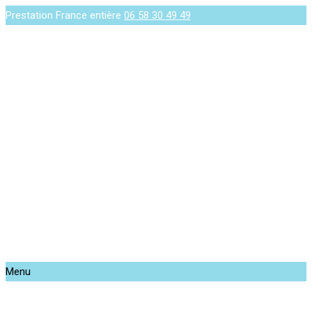
Prestation France entière
06 58 30 49 49
Menu