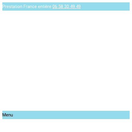
Prestation France entière
06 58 30 49 49
Menu