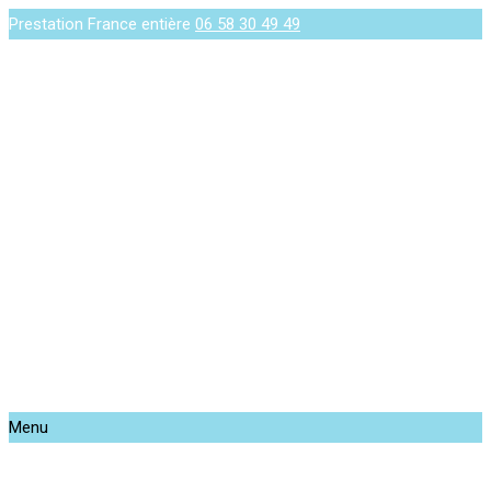
Prestation France entière
06 58 30 49 49
Menu