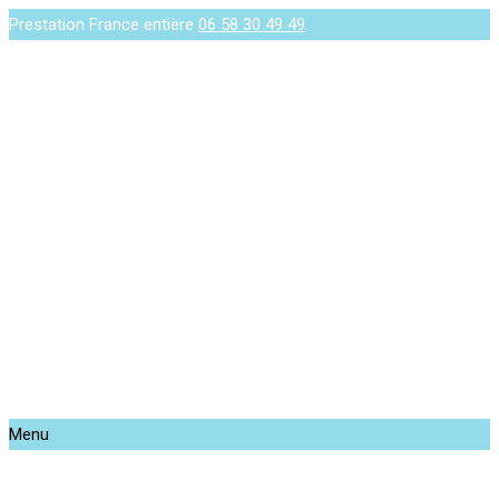
Prestation France entière
06 58 30 49 49
Menu