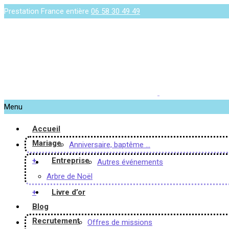
Prestation France entière
06 58 30 49 49
Menu
Accueil
Mariage
Anniversaire, baptême …
+
Entreprise
Autres événements
Arbre de Noël
+
Livre d’or
Blog
Recrutement
Offres de missions