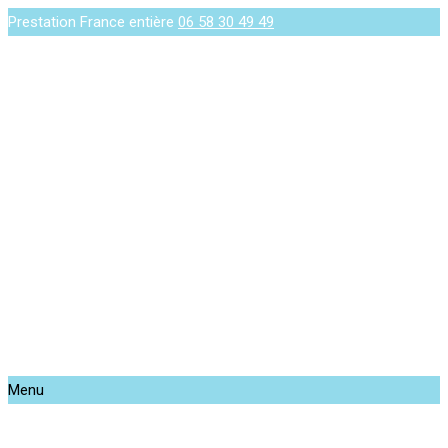
Prestation France entière
06 58 30 49 49
Menu