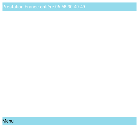
Prestation France entière
06 58 30 49 49
Menu