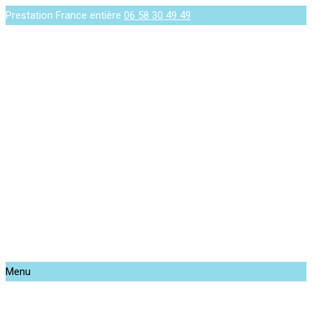
Prestation France entière
06 58 30 49 49
Menu