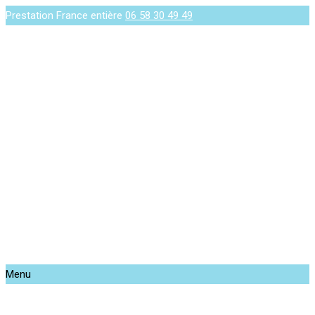
Prestation France entière
06 58 30 49 49
Menu