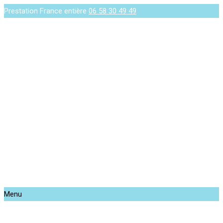
Prestation France entière
06 58 30 49 49
Menu