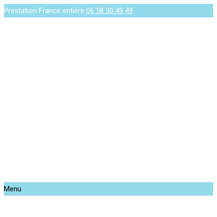
Prestation France entière
06 58 30 49 49
Menu