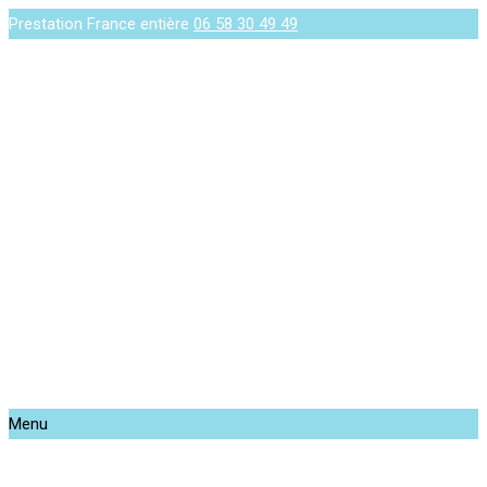
Prestation France entière
06 58 30 49 49
Menu