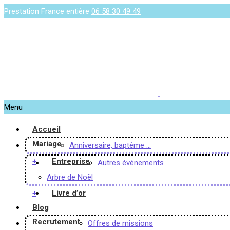
Prestation France entière
06 58 30 49 49
Menu
Accueil
Mariage
Anniversaire, baptême …
+
Entreprise
Autres événements
Arbre de Noël
+
Livre d’or
Blog
Recrutement
Offres de missions