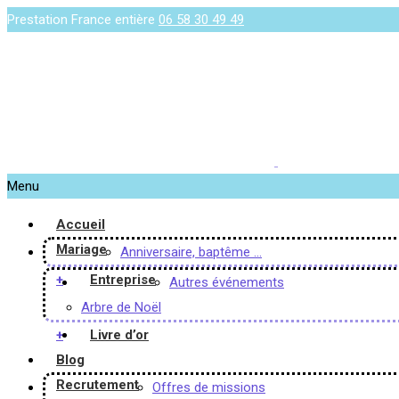
Prestation France entière
06 58 30 49 49
Menu
Accueil
Mariage
Anniversaire, baptême …
+
Entreprise
Autres événements
Arbre de Noël
+
Livre d’or
Blog
Recrutement
Offres de missions