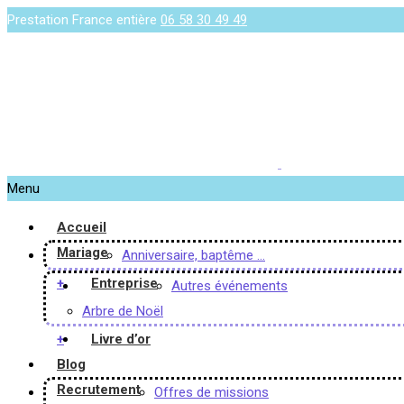
Prestation France entière
06 58 30 49 49
Menu
Accueil
Mariage
Anniversaire, baptême …
+
Entreprise
Autres événements
Arbre de Noël
+
Livre d’or
Blog
Recrutement
Offres de missions