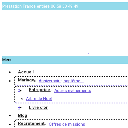
Prestation France entière
06 58 30 49 49
Menu
Accueil
Mariage
Anniversaire, baptême …
+
Entreprise
Autres événements
Arbre de Noël
+
Livre d’or
Blog
Recrutement
Offres de missions