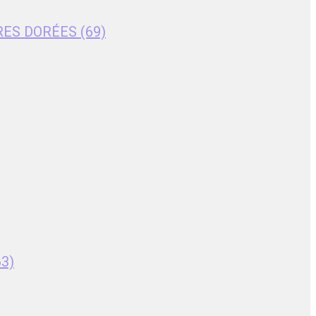
RES DORÉES (69)
63)