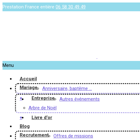
Prestation France entière
06 58 30 49 49
Menu
Accueil
Mariage
Anniversaire, baptême …
+
Entreprise
Autres événements
Arbre de Noël
+
Livre d’or
Blog
Recrutement
Offres de missions