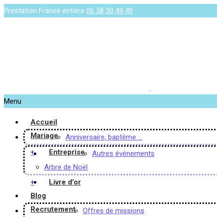
Prestation France entière
06 58 30 49 49
Menu
Accueil
Mariage
Anniversaire, baptême …
+
Entreprise
Autres événements
Arbre de Noël
+
Livre d’or
Blog
Recrutement
Offres de missions