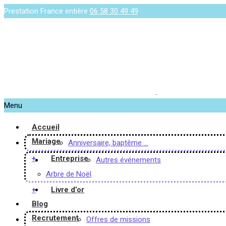
Prestation France entière
06 58 30 49 49
Menu
Accueil
Mariage
Anniversaire, baptême …
+
Entreprise
Autres événements
Arbre de Noël
+
Livre d’or
Blog
Recrutement
Offres de missions