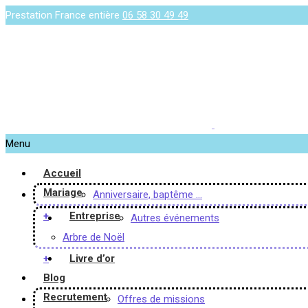
Prestation France entière
06 58 30 49 49
Menu
Accueil
Mariage
Anniversaire, baptême …
+
Entreprise
Autres événements
Arbre de Noël
+
Livre d’or
Blog
Recrutement
Offres de missions