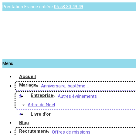
Prestation France entière
06 58 30 49 49
Menu
Accueil
Mariage
Anniversaire, baptême …
+
Entreprise
Autres événements
Arbre de Noël
+
Livre d’or
Blog
Recrutement
Offres de missions