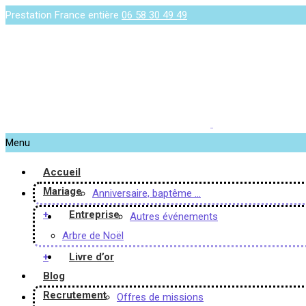
Prestation France entière
06 58 30 49 49
Menu
Accueil
Mariage
Anniversaire, baptême …
+
Entreprise
Autres événements
Arbre de Noël
+
Livre d’or
Blog
Recrutement
Offres de missions