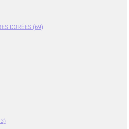
RES DORÉES (69)
63)