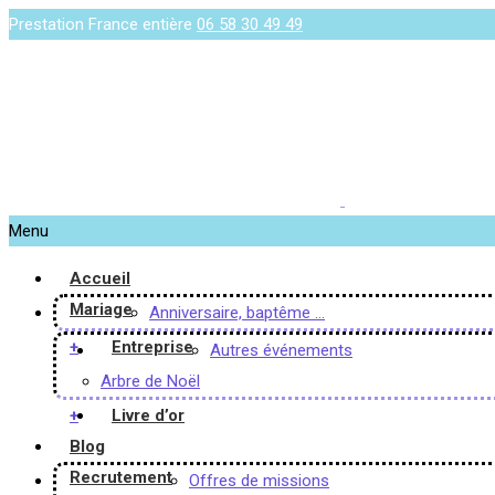
Prestation France entière
06 58 30 49 49
Menu
Accueil
Mariage
Anniversaire, baptême …
+
Entreprise
Autres événements
Arbre de Noël
+
Livre d’or
Blog
Recrutement
Offres de missions