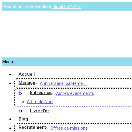
Prestation France entière
06 58 30 49 49
Menu
Accueil
Mariage
Anniversaire, baptême …
+
Entreprise
Autres événements
Arbre de Noël
+
Livre d’or
Blog
Recrutement
Offres de missions