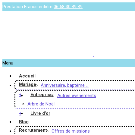
Prestation France entière
06 58 30 49 49
Menu
Accueil
Mariage
Anniversaire, baptême …
+
Entreprise
Autres événements
Arbre de Noël
+
Livre d’or
Blog
Recrutement
Offres de missions