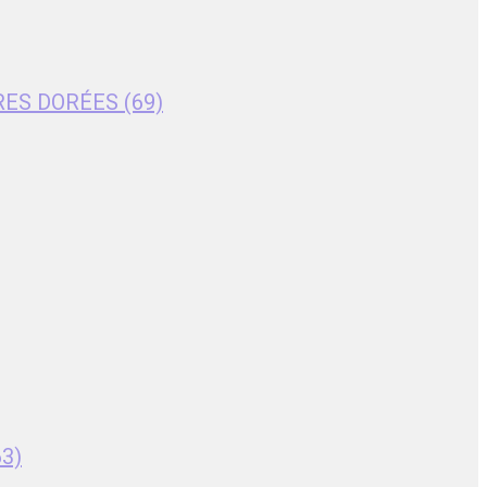
RES DORÉES (69)
63)