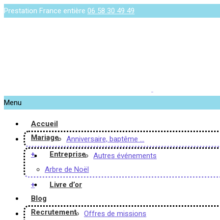
Prestation France entière
06 58 30 49 49
Menu
Accueil
Mariage
Anniversaire, baptême …
+
Entreprise
Autres événements
Arbre de Noël
+
Livre d’or
Blog
Recrutement
Offres de missions