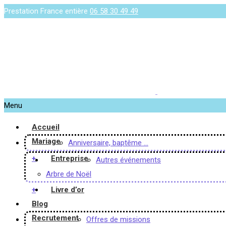
Prestation France entière
06 58 30 49 49
Menu
Accueil
Mariage
Anniversaire, baptême …
+
Entreprise
Autres événements
Arbre de Noël
+
Livre d’or
Blog
Recrutement
Offres de missions