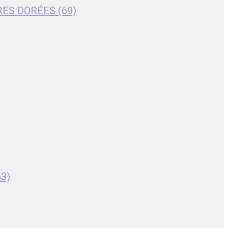
RES DORÉES (69)
63)