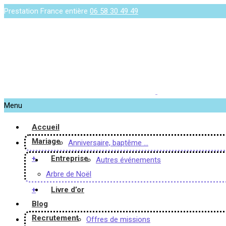
Prestation France entière
06 58 30 49 49
Menu
Accueil
Mariage
Anniversaire, baptême …
+
Entreprise
Autres événements
Arbre de Noël
+
Livre d’or
Blog
Recrutement
Offres de missions