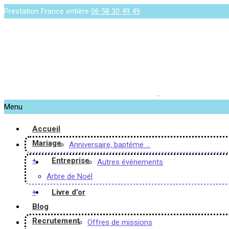
Prestation France entière
06 58 30 49 49
Menu
Accueil
Mariage
Anniversaire, baptême …
+
Entreprise
Autres événements
Arbre de Noël
+
Livre d’or
Blog
Recrutement
Offres de missions