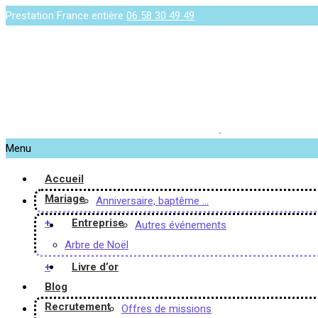
Prestation France entière
06 58 30 49 49
Menu
Accueil
Mariage
Anniversaire, baptême …
+
Entreprise
Autres événements
Arbre de Noël
+
Livre d’or
Blog
Recrutement
Offres de missions