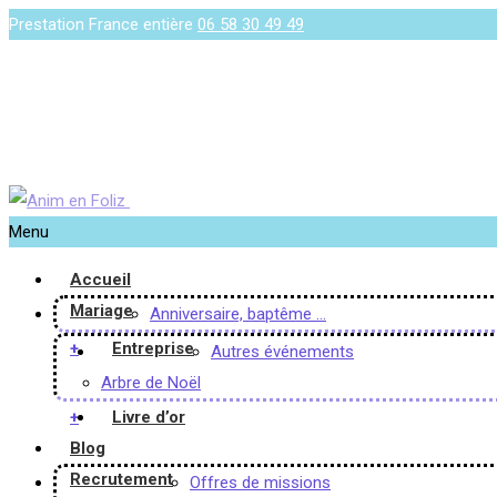
Prestation France entière
06 58 30 49 49
Menu
Accueil
Mariage
Anniversaire, baptême …
+
Entreprise
Autres événements
Arbre de Noël
+
Livre d’or
Blog
Recrutement
Offres de missions