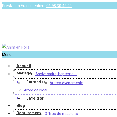
Prestation France entière
06 58 30 49 49
Menu
Accueil
Mariage
Anniversaire, baptême …
+
Entreprise
Autres événements
Arbre de Noël
+
Livre d’or
Blog
Recrutement
Offres de missions