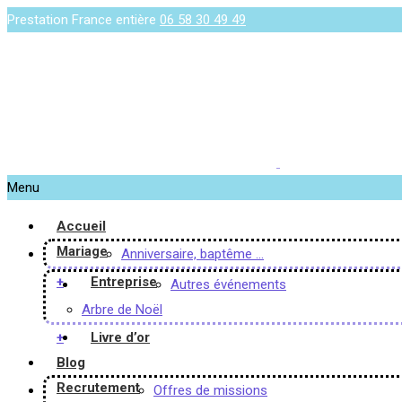
Prestation France entière
06 58 30 49 49
Menu
Accueil
Mariage
Anniversaire, baptême …
+
Entreprise
Autres événements
Arbre de Noël
+
Livre d’or
Blog
Recrutement
Offres de missions