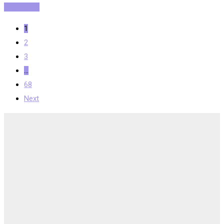
Read More
1
2
3
…
68
Next