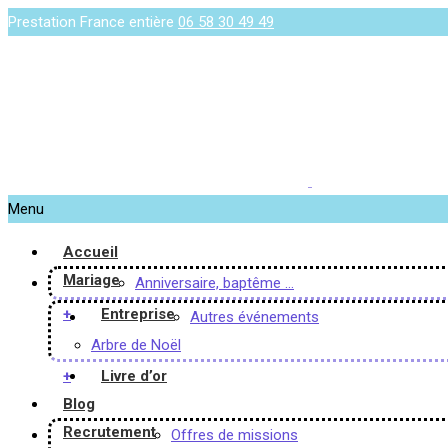
Prestation France entière
06 58 30 49 49
Menu
Accueil
Mariage
Anniversaire, baptême …
+
Entreprise
Autres événements
Arbre de Noël
+
Livre d’or
Blog
Recrutement
Offres de missions