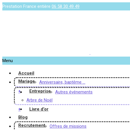
Prestation France entière
06 58 30 49 49
Menu
Accueil
Mariage
Anniversaire, baptême …
+
Entreprise
Autres événements
Arbre de Noël
+
Livre d’or
Blog
Recrutement
Offres de missions